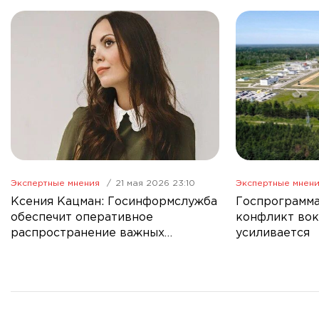
Экспертные мнения
21 мая 2026 23:10
Экспертные мнен
Ксения Кацман: Госинформслужба
Госпрограмма
обеспечит оперативное
конфликт вок
распространение важных
усиливается
новостей в СМИ