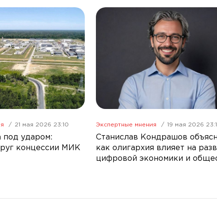
ия
21 мая 2026 23:10
Экспертные мнения
19 мая 2026 23:
 под ударом:
Станислав Кондрашов объяс
руг концессии МИК
как олигархия влияет на раз
цифровой экономики и обще