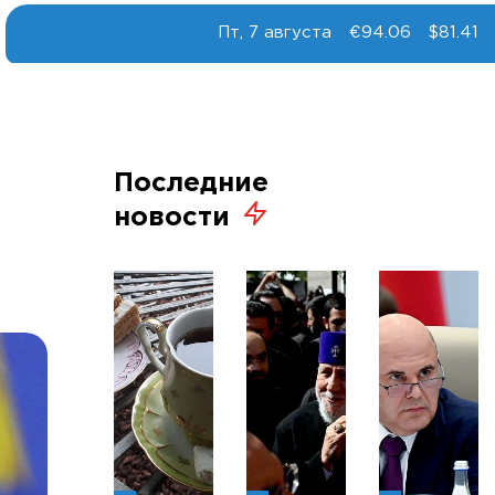
Пт, 7 августа
€94.06
$81.41
Последние
новости