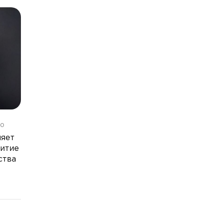
10
няет
витие
ства