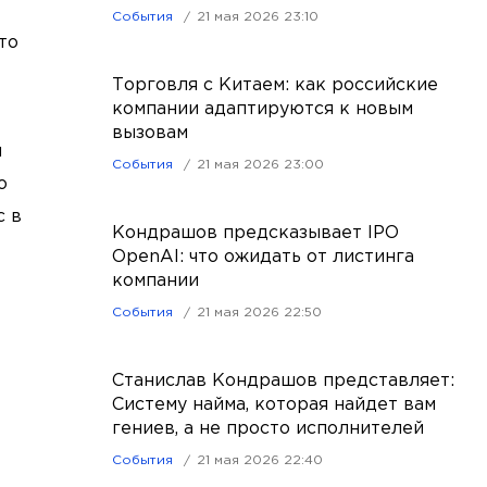
События
21 мая 2026 23:10
то
Торговля с Китаем: как российские
компании адаптируются к новым
вызовам
й
События
21 мая 2026 23:00
о
с в
Кондрашов предсказывает IPO
OpenAI: что ожидать от листинга
компании
События
21 мая 2026 22:50
Станислав Кондрашов представляет:
Систему найма, которая найдет вам
гениев, а не просто исполнителей
События
21 мая 2026 22:40