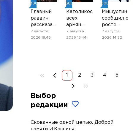
НОВОСТИ
НОВОСТИ
НОВОСТИ
Главный
Католикос
Мишустин
раввин
всех
сообщил о
рассказал,
армян
росте
почему
приехал в
торговли
7 августа
7 августа
7 августа
иудеям
суд, где
между
2026 18:46
2026 18:44
2026 14:32
проще
рассмотрят
Россией и
принимать
его дело
странами
приглашение
ЕАЭС
на чай от
нееврея
1
2
3
4
5
Выбор
редакции
Скованные одной цепью. Доброй
памяти И.Кассиля