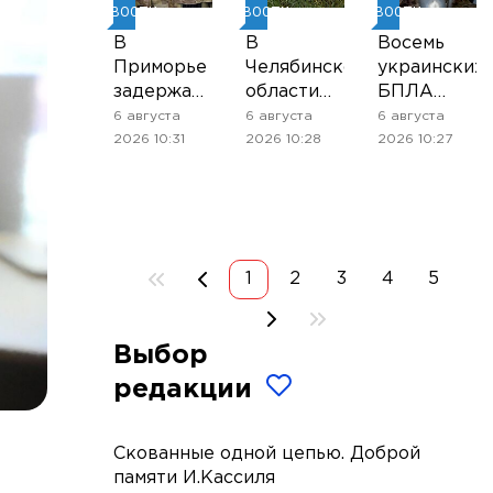
НОВОСТИ
НОВОСТИ
НОВОСТИ
В
В
Восемь
Приморье
Челябинской
украинских
задержали
области
БПЛА
подростков,
введён
сбили над
6 августа
6 августа
6 августа
готовивших
режим
Рязанской
2026 10:31
2026 10:28
2026 10:27
теракт на
ракетной
областью
объекте
опасности
вечером
Росгвардии
среды
1
2
3
4
5
Выбор
редакции
Скованные одной цепью. Доброй
памяти И.Кассиля