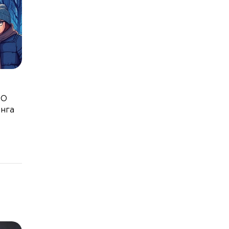
PO
инга