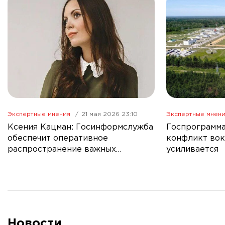
Экспертные мнения
21 мая 2026 23:10
Экспертные мнен
Ксения Кацман: Госинформслужба
Госпрограмма
обеспечит оперативное
конфликт вок
распространение важных
усиливается
новостей в СМИ
Новости