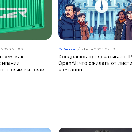
я 2026 23:00
События
21 мая 2026 22:50
таем: как
Кондрашов предсказывает I
омпании
OpenAI: что ожидать от лист
 к новым вызовам
компании