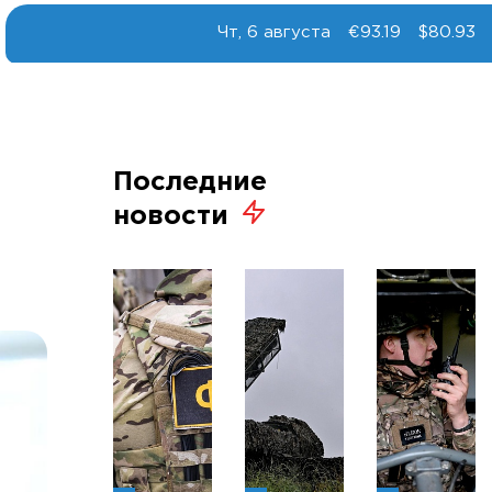
Чт, 6 августа
€93.19
$80.93
Последние
новости