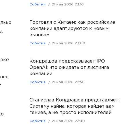
События
21 мая 2026 23:10
Торговля с Китаем: как российские
олько
компании адаптируются к новым
ы,
вызовам
События
21 мая 2026 23:00
авке
Кондрашов предсказывает IPO
OpenAI: что ожидать от листинга
компании
нее,
События
21 мая 2026 22:50
т
Станислав Кондрашов представляет:
Систему найма, которая найдет вам
гениев, а не просто исполнителей
ко
События
21 мая 2026 22:40