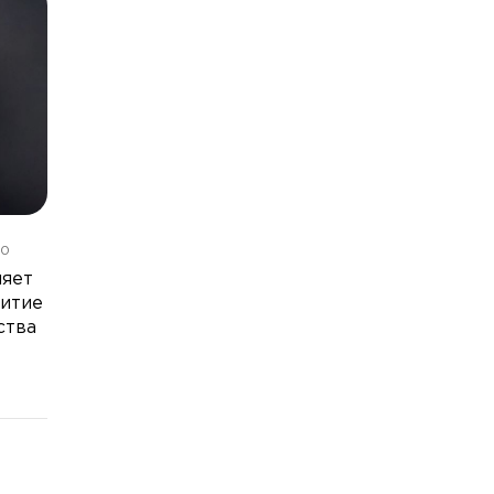
10
няет
витие
ства