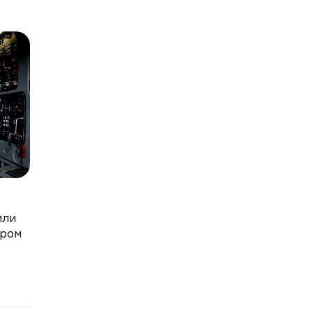
или
ером