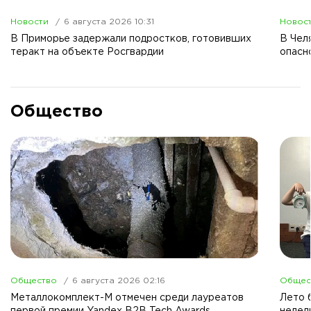
Новости
6 августа 2026 10:31
Новос
В Приморье задержали подростков, готовивших
В Чел
теракт на объекте Росгвардии
опасн
Общество
Общество
6 августа 2026 02:16
Общес
Металлокомплект-М отмечен среди лауреатов
Лето 