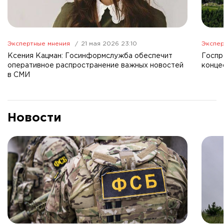
Экспертные мнения
21 мая 2026 23:10
Экспер
Ксения Кацман: Госинформслужба обеспечит
Госпр
оперативное распространение важных новостей
конце
в СМИ
Новости