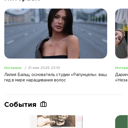
Интервью
21 мая 2026 23:10
Интер
Лилия Бальц, основатель студии «Рапунцель»: ваш
Дарин
гид в мире наращивания волос
«Неза
События