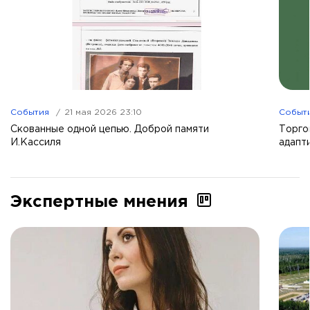
События
21 мая 2026 23:10
Событ
Скованные одной цепью. Доброй памяти
Торго
И.Кассиля
адапт
Экспертные мнения