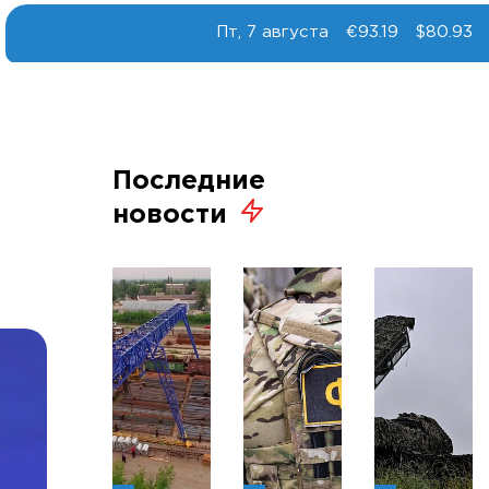
Пт, 7 августа
€93.19
$80.93
Последние
новости