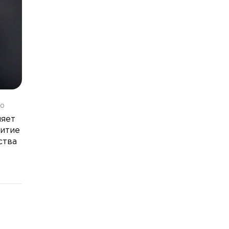
10
няет
витие
ства