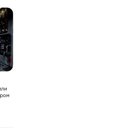
или
ером