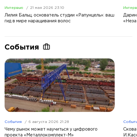
Интервью
21 мая 2026 23:10
Интер
Лилия Бальц, основатель студии «Рапунцель»: ваш
Дарин
гид в мире наращивания волос
«Неза
События
События
6 августа 2026 21:28
Событ
Чему рынок может научиться у цифрового
Скова
проекта «Металлокомплект-М»
И.Кас