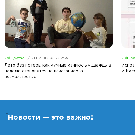
Общество
21 июня 2026 22:59
Общес
Лето без потерь: как «умные каникулы» дважды в
Испра
неделю становятся не наказанием, а
И.Кас
возможностью
”
Новости — это важно!