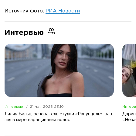
Источник фото:
РИА Новости
Интервью
Интервью
21 мая 2026 23:10
Интер
Лилия Бальц, основатель студии «Рапунцель»: ваш
Дарин
гид в мире наращивания волос
«Неза