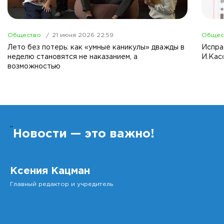
Общество
21 июня 2026 22:59
Общес
Лето без потерь: как «умные каникулы» дважды в
Испра
неделю становятся не наказанием, а
И.Кас
возможностью
”
Новости — это важно!
Ксения Кацман
Главный редактор и учредитель