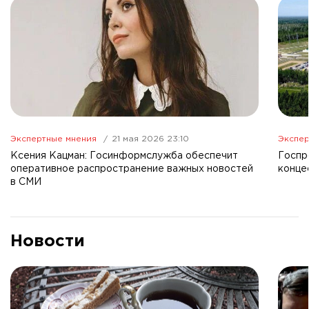
Экспертные мнения
21 мая 2026 23:10
Экспер
Ксения Кацман: Госинформслужба обеспечит
Госпр
оперативное распространение важных новостей
конце
в СМИ
Новости