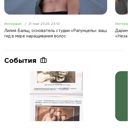
Интервью
21 мая 2026 23:10
Интер
Лилия Бальц, основатель студии «Рапунцель»: ваш
Дарин
гид в мире наращивания волос
«Неза
События