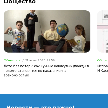
Общество
Общество
21 июня 2026 22:59
Общес
Лето без потерь: как «умные каникулы» дважды в
Испра
неделю становятся не наказанием, а
И.Кас
возможностью
”