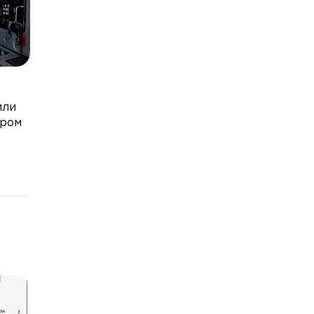
или
ером