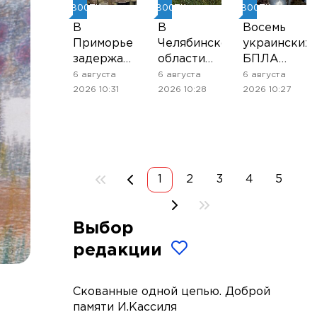
НОВОСТИ
НОВОСТИ
НОВОСТИ
В
В
Восемь
Приморье
Челябинской
украинских
задержали
области
БПЛА
подростков,
введён
сбили над
6 августа
6 августа
6 августа
готовивших
режим
Рязанской
2026 10:31
2026 10:28
2026 10:27
теракт на
ракетной
областью
объекте
опасности
вечером
Росгвардии
среды
1
2
3
4
5
Выбор
редакции
Скованные одной цепью. Доброй
памяти И.Кассиля