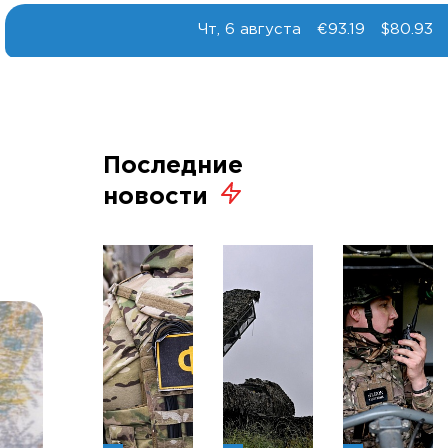
Чт, 6 августа
€93.19
$80.93
Последние
новости