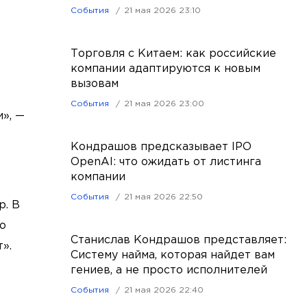
События
21 мая 2026 23:10
Торговля с Китаем: как российские
компании адаптируются к новым
вызовам
События
21 мая 2026 23:00
», —
Кондрашов предсказывает IPO
OpenAI: что ожидать от листинга
компании
События
21 мая 2026 22:50
р. В
о
Станислав Кондрашов представляет:
».
Систему найма, которая найдет вам
гениев, а не просто исполнителей
События
21 мая 2026 22:40