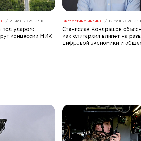
ия
21 мая 2026 23:10
Экспертные мнения
19 мая 2026 23:
 под ударом:
Станислав Кондрашов объяс
руг концессии МИК
как олигархия влияет на раз
цифровой экономики и обще