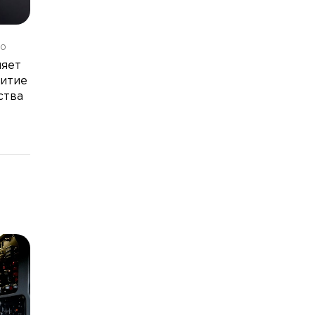
10
няет
витие
ства