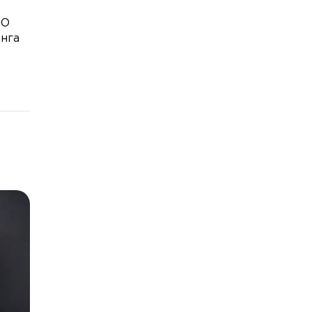
PO
инга