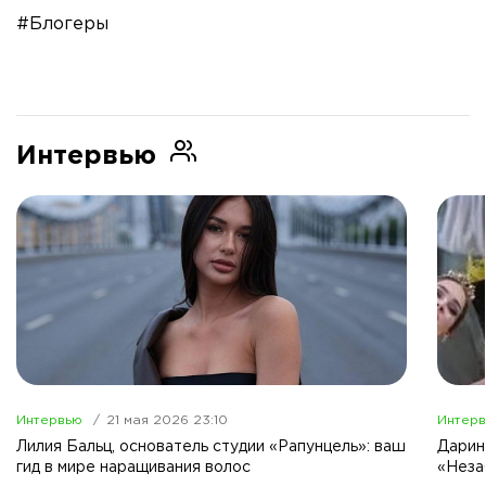
#Блогеры
Интервью
Интервью
21 мая 2026 23:10
Интер
Лилия Бальц, основатель студии «Рапунцель»: ваш
Дарин
гид в мире наращивания волос
«Неза