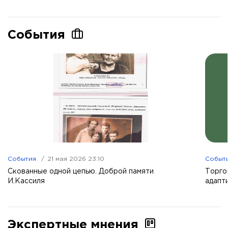
События
События
21 мая 2026 23:10
Событ
Скованные одной цепью. Доброй памяти
Торго
И.Кассиля
адапт
Экспертные мнения