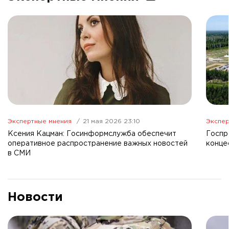
Экспертные мнения
21 мая 2026 23:10
Экспер
Ксения Кацман: Госинформслужба обеспечит
Госпр
оперативное распространение важных новостей
конце
в СМИ
Новости