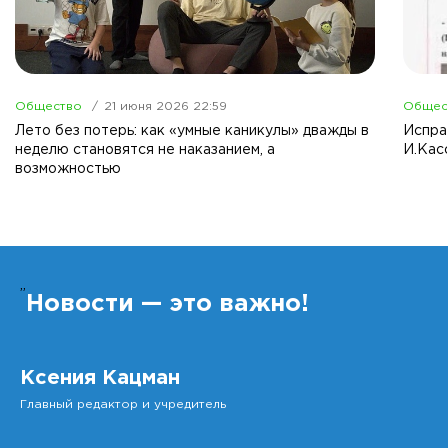
Общество
21 июня 2026 22:59
Общес
Лето без потерь: как «умные каникулы» дважды в
Испра
неделю становятся не наказанием, а
И.Кас
возможностью
”
Новости — это важно!
Ксения Кацман
Главный редактор и учредитель