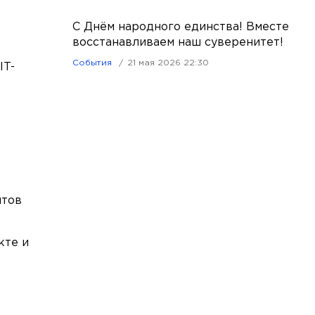
С Днём народного единства! Вместе
восстанавливаем наш суверенитет!
События
21 мая 2026 22:30
IT-
нтов
кте и