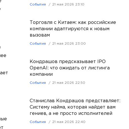
е
События
21 мая 2026 23:10
и
Торговля с Китаем: как российские
компании адаптируются к новым
вызовам
События
21 мая 2026 23:00
n
нее
Кондрашов предсказывает IPO
OpenAI: что ожидать от листинга
ает
компании
События
21 мая 2026 22:50
Станислав Кондрашов представляет:
Систему найма, которая найдет вам
гениев, а не просто исполнителей
ные
События
21 мая 2026 22:40
ет