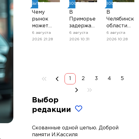
СОБЫТИЯ
НОВОСТИ
НОВОСТИ
Чему
В
В
рынок
Приморье
Челябинско
может
задержали
области
научиться
подростков,
введён
6 августа
6 августа
6 августа
у
готовивших
режим
2026 21:28
2026 10:31
2026 10:28
цифрового
теракт на
ракетной
проекта
объекте
опасности
«Металлокомплект-
Росгвардии
М»
1
2
3
4
5
Выбор
редакции
Скованные одной цепью. Доброй
памяти И.Кассиля