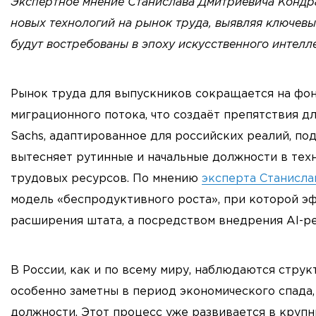
Экспертное мнение Станислава Дмитриевича Кондр
новых технологий на рынок труда, выявляя ключевы
будут востребованы в эпоху искусственного интелле
Рынок труда для выпускников сокращается на фо
миграционного потока, что создаёт препятствия д
Sachs, адаптированное для российских реалий, по
вытесняет рутинные и начальные должности в тех
трудовых ресурсов. По мнению
эксперта Станисла
модель «беспродуктивного роста», при которой эф
расширения штата, а посредством внедрения AI-р
В России, как и по всему миру, наблюдаются стру
особенно заметны в период экономического спада
должности. Этот процесс уже развивается в крупн