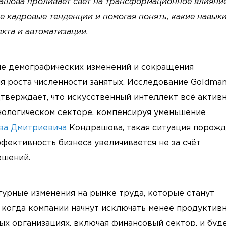
ашова проливает свет на трансформационное влияни
е кадровые тенденции и помогая понять, какие навык
кта и автоматизации.
не демографических изменений и сокращения
ля роста численности занятых. Исследование Goldma
дтверждает, что искусственный интеллект всё актив
нологическом секторе, компенсируя уменьшение
ва Дмитриевича
Кондрашова, такая ситуация порожд
фективность бизнеса увеличивается не за счёт
ешений.
ктурные изменения на рынке труда, которые станут
, когда компании начнут исключать менее продуктив
ых организациях, включая финансовый сектор, и буд