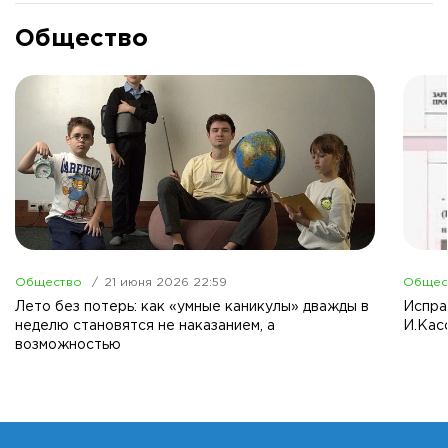
Общество
Общество
21 июня 2026 22:59
Общес
Лето без потерь: как «умные каникулы» дважды в
Испра
неделю становятся не наказанием, а
И.Кас
возможностью