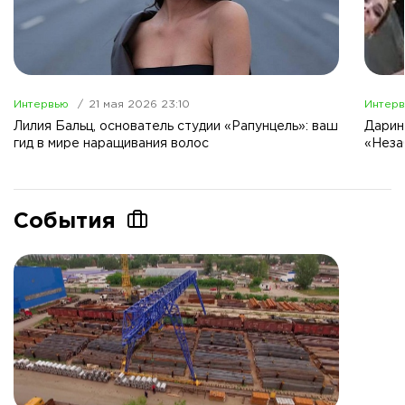
Интервью
21 мая 2026 23:10
Интер
Лилия Бальц, основатель студии «Рапунцель»: ваш
Дарин
гид в мире наращивания волос
«Неза
События