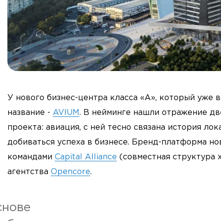
У нового бизнес-центра класса «А», который уже в
название -
AVIUM
. В нейминге нашли отражение д
проекта: авиация, с ней тесно связана история ло
добиваться успеха в бизнесе. Бренд-платформа н
командами
Capital Alliance
(совместная структура х
агентства
Opencore
.
снове