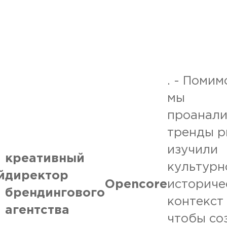
. - Помим
мы
проанали
тренды р
изучили
креативный
культурн
й
директор
Opencore
историче
брендингового
контекст
агентства
чтобы со