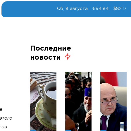
Сб, 8 августа
€94.84
$82.17
Последние
новости
е
этого
гов