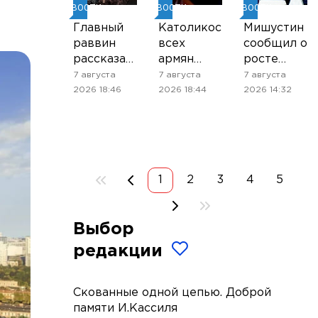
НОВОСТИ
НОВОСТИ
НОВОСТИ
Главный
Католикос
Мишустин
раввин
всех
сообщил о
рассказал,
армян
росте
почему
приехал в
торговли
7 августа
7 августа
7 августа
иудеям
суд, где
между
2026 18:46
2026 18:44
2026 14:32
проще
рассмотрят
Россией и
принимать
его дело
странами
приглашение
ЕАЭС
на чай от
нееврея
1
2
3
4
5
Выбор
редакции
Скованные одной цепью. Доброй
памяти И.Кассиля