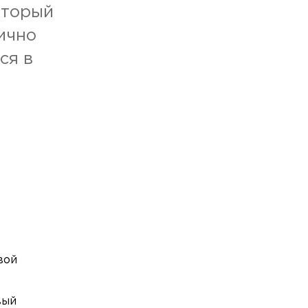
оторый
ично
ся в
вой
вый