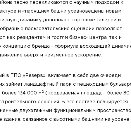
йона тесно перекликаются с научным подходом к
тектуре и «парящие» башни уравновешены новым
исную динамику дополняют торговые галереи и
ообразные пользовательские сценарии позволяют
 как резидентам и гостям бизнес- центра, так и
ю концепцию бренда - «формула восходящей динамик
движение вверх и неизменное ускорение.
й в ТПО «Резерв», включает в себя две очереди
 них займет ландшафтный парк с пешеходным бульвар
2
 более 134 000 м
(продаваемая площадь - более 80
троительного решения. В его составе планируется
иненные двухэтажным функциональным пространств
 здание, связанное с высотными башнями на уровне