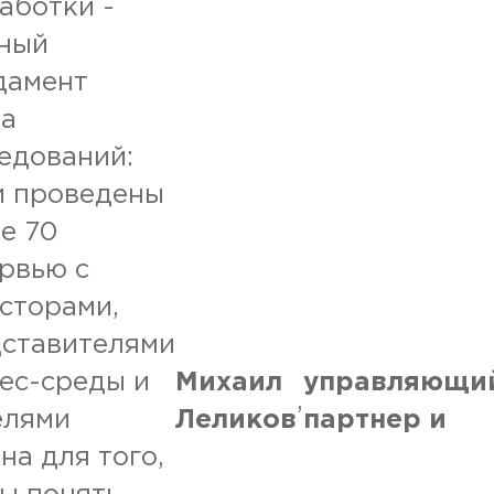
аботки -
ный
дамент
ка
едований:
и проведены
е 70
рвью с
сторами,
ставителями
ес-среды и
Михаил
управляющи
,
елями
Леликов
партнер и
на для того,