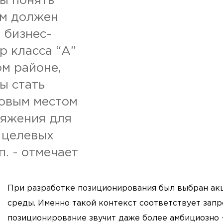
ы понять
м должен
 бизнес-
р класса “А”
ом районе,
ы стать
овым местом
яжения для
 целевых
п. - отмечает
При разработке позиционирования был выбран акц
среды. Именно такой контекст соответствует запр
позиционирование звучит даже более амбициозно 