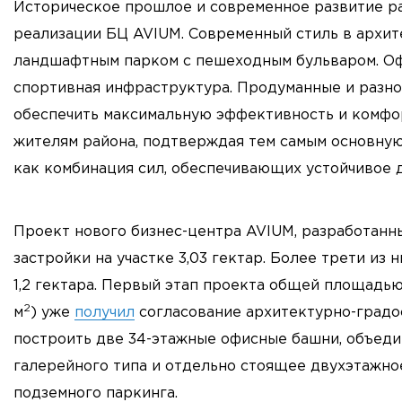
Историческое прошлое и современное развитие ра
реализации БЦ AVIUM. Современный стиль в архи
ландшафтным парком с пешеходным бульваром. Оф
спортивная инфраструктура. Продуманные и разн
обеспечить максимальную эффективность и комфорт
жителям района, подтверждая тем самым основну
как комбинация сил, обеспечивающих устойчивое 
Проект нового бизнес-центра AVIUM, разработанны
застройки на участке 3,03 гектар. Более трети из
1,2 гектара. Первый этап проекта общей площадью
2
м
) уже
получил
согласование архитектурно-градос
построить две 34-этажные офисные башни, объед
галерейного типа и отдельно стоящее двухэтажное
подземного паркинга.