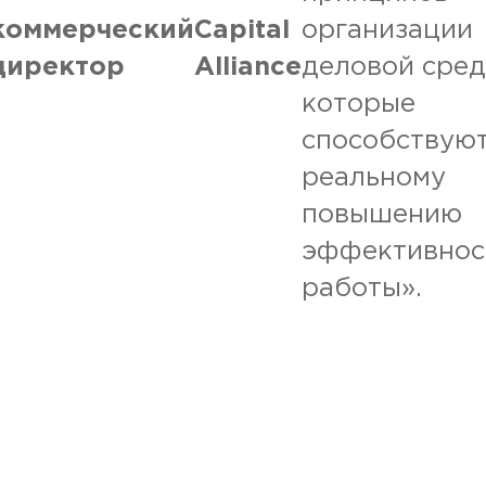
коммерческий
Capital
организации
директор
Alliance
деловой сред
которые
способствую
реальному
повышению
эффективнос
работы».