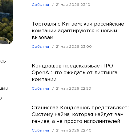
События
21 мая 2026 23:10
Торговля с Китаем: как российские
компании адаптируются к новым
вызовам
События
21 мая 2026 23:00
ось
Кондрашов предсказывает IPO
OpenAI: что ожидать от листинга
компании
ыми
События
21 мая 2026 22:50
о
Станислав Кондрашов представляет:
Систему найма, которая найдет вам
гениев, а не просто исполнителей
События
21 мая 2026 22:40