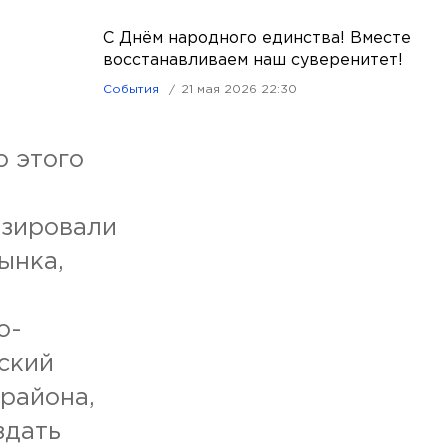
С Днём народного единства! Вместе
восстанавливаем наш суверенитет!
События
21 мая 2026 22:30
о этого
зировали
ынка,
о-
ский
 района,
здать