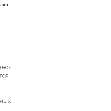
жает
нес-
тся
ных