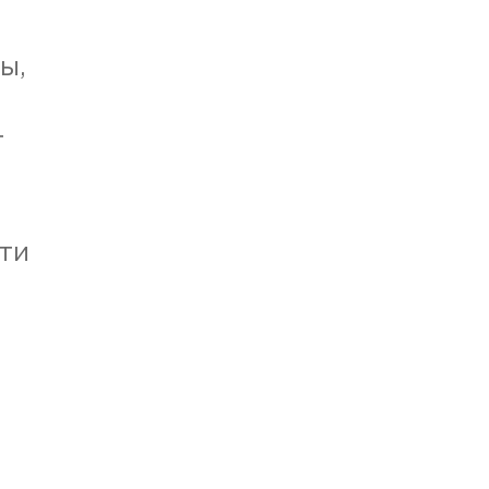
ы,
т
ти