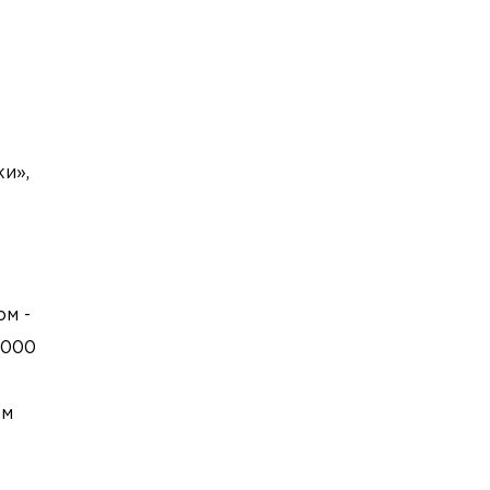
и»,
ом -
 000
ом