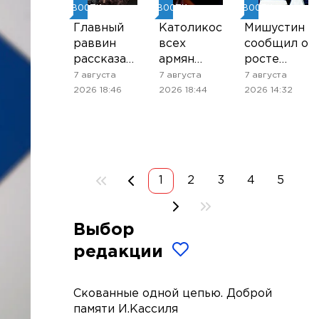
НОВОСТИ
НОВОСТИ
НОВОСТИ
Главный
Католикос
Мишустин
раввин
всех
сообщил о
рассказал,
армян
росте
почему
приехал в
торговли
7 августа
7 августа
7 августа
иудеям
суд, где
между
2026 18:46
2026 18:44
2026 14:32
проще
рассмотрят
Россией и
принимать
его дело
странами
приглашение
ЕАЭС
на чай от
нееврея
1
2
3
4
5
Выбор
редакции
Скованные одной цепью. Доброй
памяти И.Кассиля