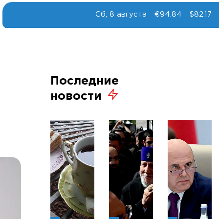
Сб, 8 августа
€94.84
$82.17
Последние
новости