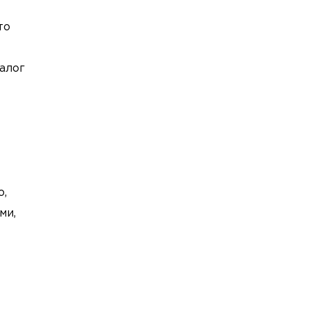
то
алог
о,
ми,