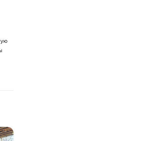
ную
ы