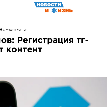
КН улучшит контент
в: Регистрация тг-
т контент