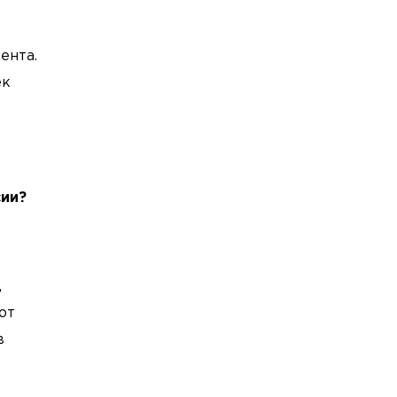
ента.
ек
сии?
,
ют
в