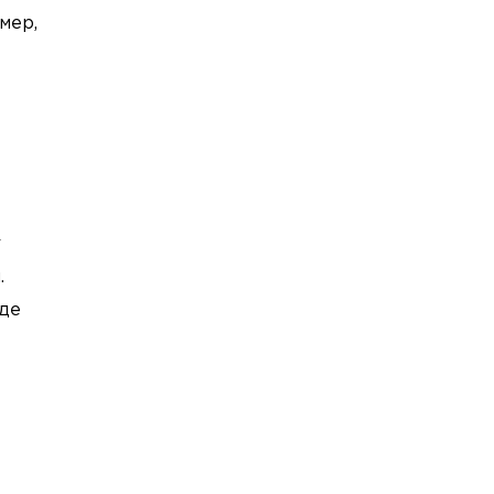
мер,
г
.
иде