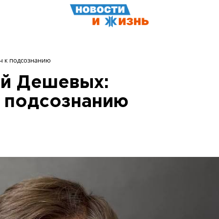
ч к подсознанию
ей Дешевых:
к подсознанию