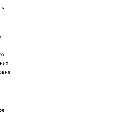
ь,
е
то
ания
овне
ое