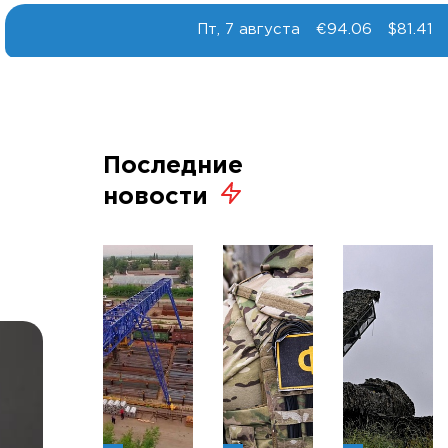
Пт, 7 августа
€94.06
$81.41
Последние
новости