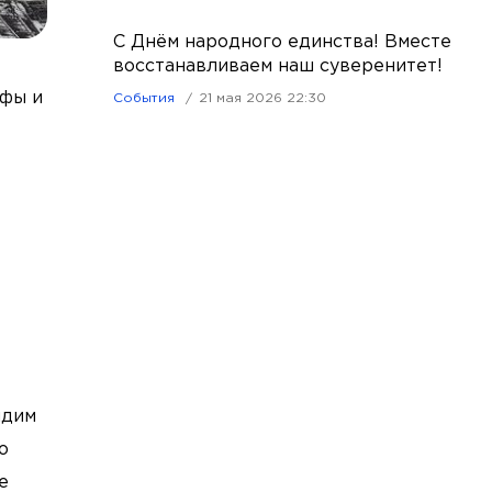
С Днём народного единства! Вместе
восстанавливаем наш суверенитет!
ифы и
События
21 мая 2026 22:30
идим
о
е