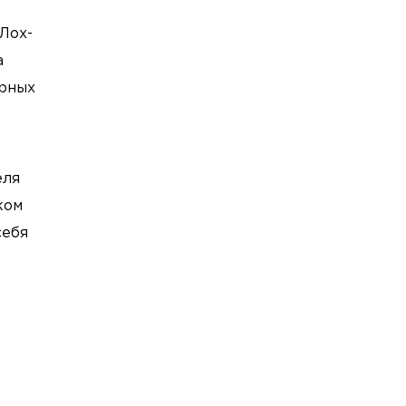
Лох-
а
ерных
еля
ком
себя