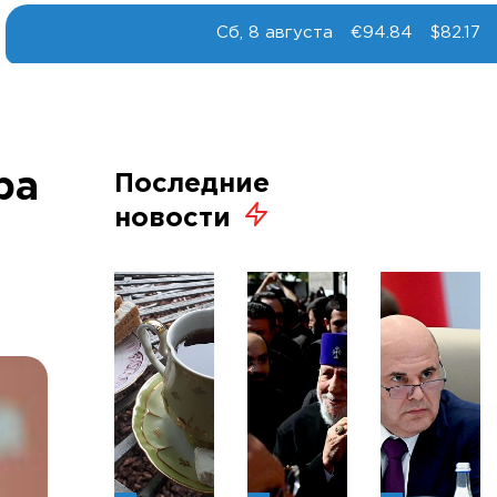
Сб, 8 августа
€94.84
$82.17
ра
Последние
новости