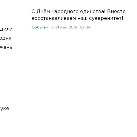
С Днём народного единства! Вместе
восстанавливаем наш суверенитет!
События
21 мая 2026 22:30
здили
годня
Очень
ауке