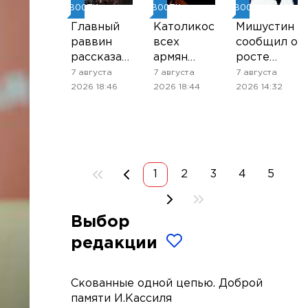
НОВОСТИ
НОВОСТИ
НОВОСТИ
Главный
Католикос
Мишустин
раввин
всех
сообщил о
рассказал,
армян
росте
почему
приехал в
торговли
7 августа
7 августа
7 августа
иудеям
суд, где
между
2026 18:46
2026 18:44
2026 14:32
проще
рассмотрят
Россией и
принимать
его дело
странами
приглашение
ЕАЭС
на чай от
нееврея
1
2
3
4
5
Выбор
редакции
Скованные одной цепью. Доброй
памяти И.Кассиля