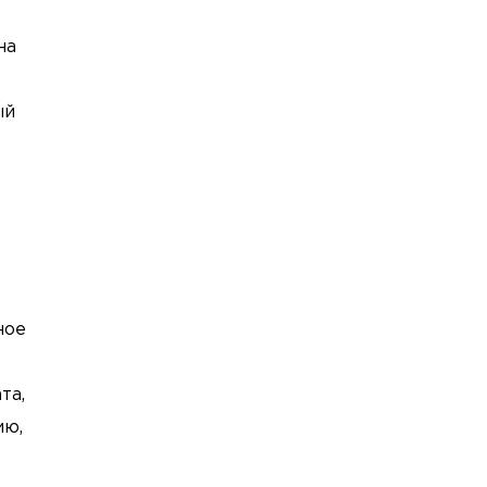
на
ый
ное
та,
ию,