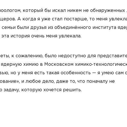
озоологом, который бы искал никем не обнаруженных 
еров. А когда я уже стал постарше, то меня увлекл
й семьи были друзья из объединённого института яд
 эта история очень меня увлекала.
теты, к сожалению, было недоступно для представит
— ядерную химию в Московском химико‑технологичес
ью, но у меня есть такая особенность — я умею сам 
вание», и любое дело, даже то, что поначалу не
 задачу, которую хочется решить.