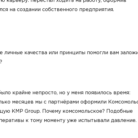
ю карьеру: перестал ходить на работу, оформив
лся на создании собственного предприятия.
е личные качества или принципы помогли вам залож
а?
ыло крайне непросто, но у меня появилось время:
колько месяцев мы с партнёрами оформили Комсомоль
щую KMP Group. Почему комсомольское? Подобные
оперативы к тому моменту уже испытывали давление.