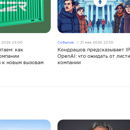
я 2026 23:00
События
21 мая 2026 22:50
таем: как
Кондрашов предсказывает I
омпании
OpenAI: что ожидать от лист
 к новым вызовам
компании