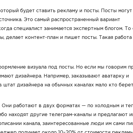
оторый будет ставить рекламу и посты. Посты могут
источника. Это самый распространенный вариант
когда специалист занимается экспертным блогом. То 
ы, делает контент-план и пишет посты. Такая работа
формление визуала под посты. Но если мы говорим п
имают дизайнера. Например, заказывают аватарку и
 штат дизайнера на обычных каналах мало кто берет
 Они работают в двух форматах — по холодным и те
ибо находят другие телеграм-каналы и предлагают и
описании канала, заинтересованные люди им сами пи
неджер получает около 10–20% от стоимости рекламы