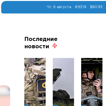
Чт, 6 августа
€93.19
$80.93
Последние
новости