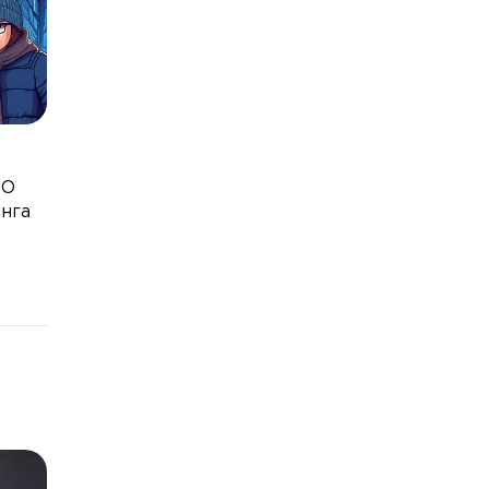
PO
инга