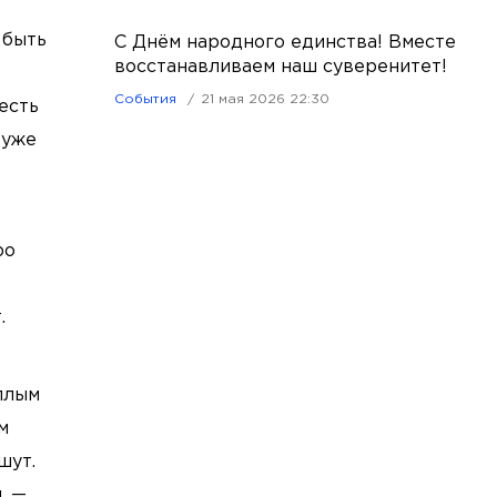
 быть
С Днём народного единства! Вместе
восстанавливаем наш суверенитет!
События
21 мая 2026 22:30
есть
 уже
ро
.
плым
м
шут.
, —