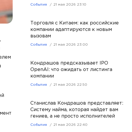
События
21 мая 2026 23:10
Торговля с Китаем: как российские
компании адаптируются к новым
вызовам
,
События
21 мая 2026 23:00
и
елем
Кондрашов предсказывает IPO
я
OpenAI: что ожидать от листинга
компании
События
21 мая 2026 22:50
ей
Станислав Кондрашов представляет:
Систему найма, которая найдет вам
омент
гениев, а не просто исполнителей
События
21 мая 2026 22:40