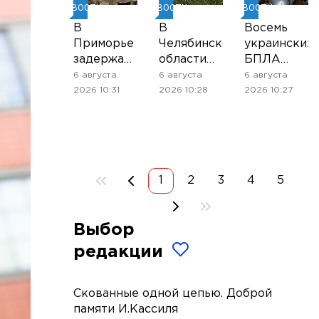
НОВОСТИ
НОВОСТИ
НОВОСТИ
В
В
Восемь
Приморье
Челябинской
украинских
задержали
области
БПЛА
подростков,
введён
сбили над
6 августа
6 августа
6 августа
готовивших
режим
Рязанской
2026 10:31
2026 10:28
2026 10:27
теракт на
ракетной
областью
объекте
опасности
вечером
Росгвардии
среды
1
2
3
4
5
Выбор
редакции
Скованные одной цепью. Доброй
памяти И.Кассиля