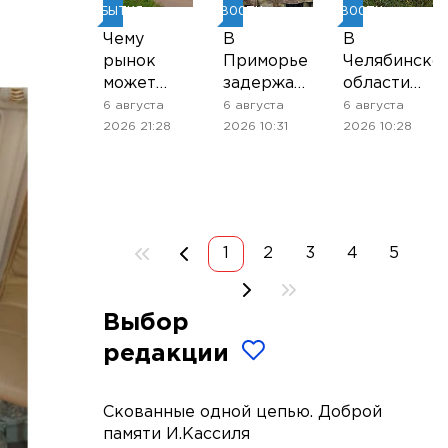
СОБЫТИЯ
НОВОСТИ
НОВОСТИ
Чему
В
В
рынок
Приморье
Челябинско
может
задержали
области
научиться
подростков,
введён
6 августа
6 августа
6 августа
у
готовивших
режим
2026 21:28
2026 10:31
2026 10:28
цифрового
теракт на
ракетной
проекта
объекте
опасности
«Металлокомплект-
Росгвардии
М»
1
2
3
4
5
Выбор
редакции
Скованные одной цепью. Доброй
памяти И.Кассиля