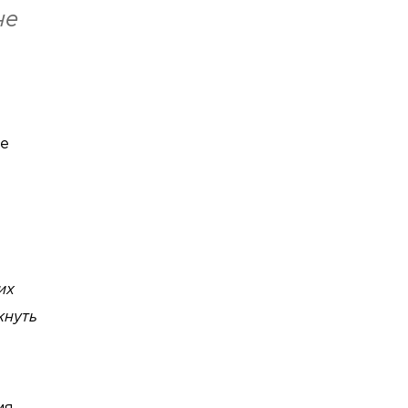
не
ие
их
кнуть