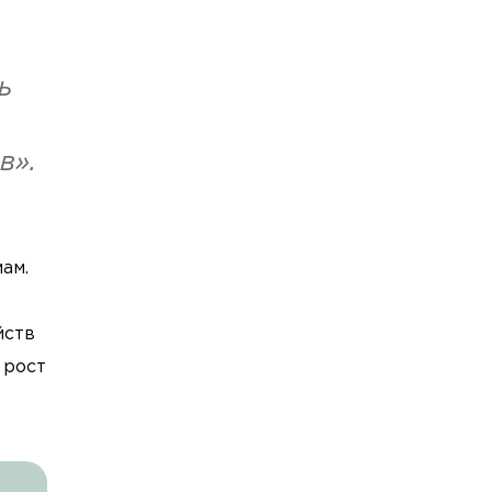
ь
в».
ам.
йств
 рост