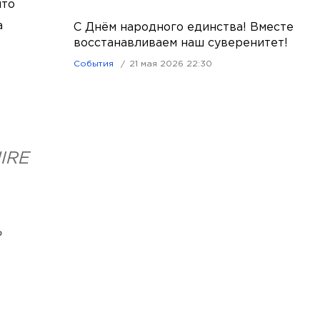
что
а
С Днём народного единства! Вместе
восстанавливаем наш суверенитет!
События
21 мая 2026 22:30
HIRE
ь