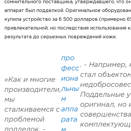
сомнительного поставщика, утверждавшего, что он
аппарат был подделкой. Оригинальное оборудовани
купила устройство за 6 500 долларов (примерно 6
привлекательной, но последствия использования к
результата до серьезных повреждений кожи.
про
. - Например
фесс
стал объекто
иона
«Как и многие
недобросовес
льны
производители,
Поддельные у
м
мы
оригинал, но 
аппа
сталкиваемся с
совершенства
проблемой
рата
комплектующи
подделок, -
м