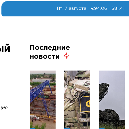
Пт, 7 августа
€94.06
$81.41
ый
Последние
новости
щие