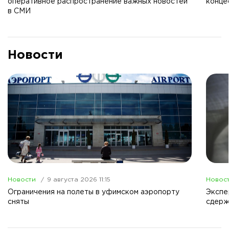
оперативное распространение важных новостей
конце
в СМИ
Новости
Новости
9 августа 2026 11:15
Новос
Ограничения на полеты в уфимском аэропорту
Экспе
сняты
сдерж