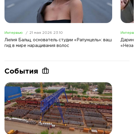
Интервью
21 мая 2026 23:10
Интер
Лилия Бальц, основатель студии «Рапунцель»: ваш
Дарин
гид в мире наращивания волос
«Неза
События