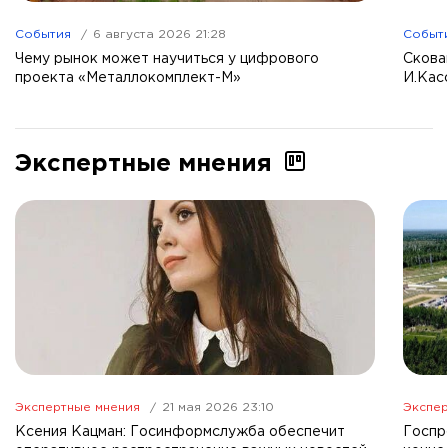
События
6 августа 2026 21:28
Событ
Чему рынок может научиться у цифрового
Скова
проекта «Металлокомплект-М»
И.Кас
Экспертные мнения
Экспертные мнения
21 мая 2026 23:10
Экспер
Ксения Кацман: Госинформслужба обеспечит
Госпр