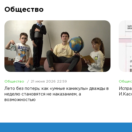
Общество
Общество
21 июня 2026 22:59
Общес
Лето без потерь: как «умные каникулы» дважды в
Испра
неделю становятся не наказанием, а
И.Кас
возможностью