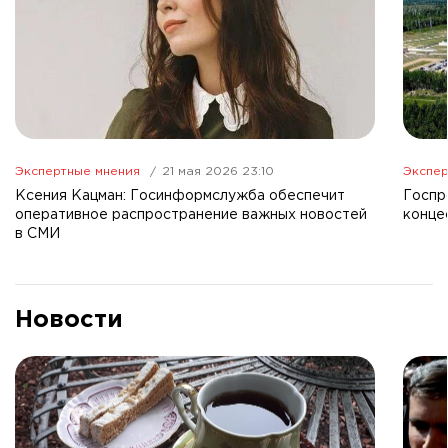
Экспертные мнения
21 мая 2026 23:10
Экспер
Ксения Кацман: Госинформслужба обеспечит
Госпр
оперативное распространение важных новостей
конце
в СМИ
Новости