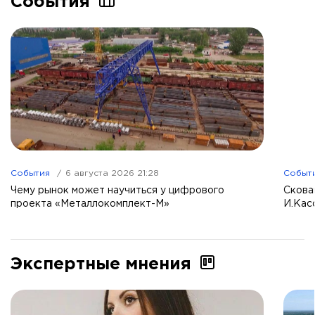
События
События
6 августа 2026 21:28
Событ
Чему рынок может научиться у цифрового
Скова
проекта «Металлокомплект-М»
И.Кас
Экспертные мнения