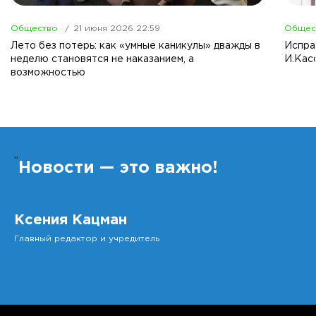
Общество
21 июня 2026 22:59
Общес
Лето без потерь: как «умные каникулы» дважды в
Испра
неделю становятся не наказанием, а
И.Кас
возможностью
”
Новости — это важно!
Ксения Кацман
Главный редактор и учредитель