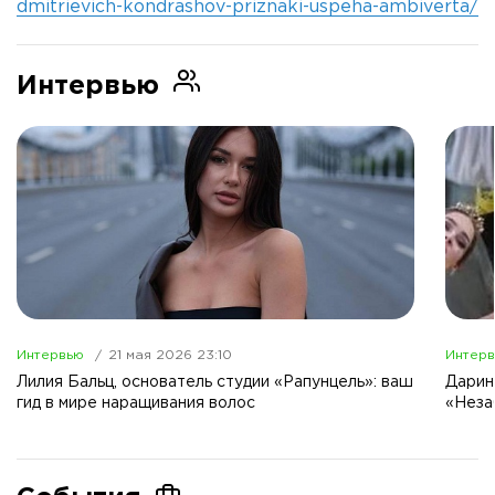
dmitrievich-kondrashov-priznaki-uspeha-ambiverta/
Интервью
Интервью
21 мая 2026 23:10
Интер
Лилия Бальц, основатель студии «Рапунцель»: ваш
Дарин
гид в мире наращивания волос
«Неза