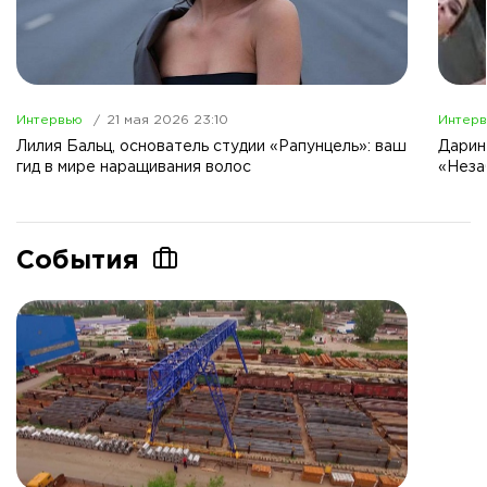
Интервью
21 мая 2026 23:10
Интер
Лилия Бальц, основатель студии «Рапунцель»: ваш
Дарин
гид в мире наращивания волос
«Неза
События