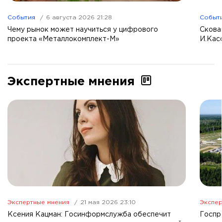
События
6 августа 2026 21:28
Событ
Чему рынок может научиться у цифрового
Скова
проекта «Металлокомплект-М»
И.Кас
Экспертные мнения
Экспертные мнения
21 мая 2026 23:10
Экспер
Ксения Кацман: Госинформслужба обеспечит
Госпр