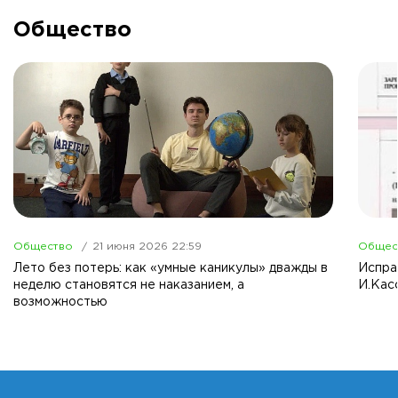
Общество
Общество
21 июня 2026 22:59
Общес
Лето без потерь: как «умные каникулы» дважды в
Испра
неделю становятся не наказанием, а
И.Кас
возможностью