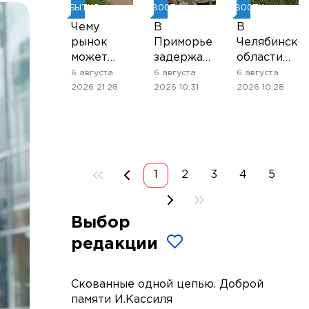
СОБЫТИЯ
НОВОСТИ
НОВОСТИ
Чему
В
В
рынок
Приморье
Челябинско
может
задержали
области
научиться
подростков,
введён
6 августа
6 августа
6 августа
у
готовивших
режим
2026 21:28
2026 10:31
2026 10:28
цифрового
теракт на
ракетной
проекта
объекте
опасности
«Металлокомплект-
Росгвардии
М»
1
2
3
4
5
Выбор
редакции
Скованные одной цепью. Доброй
памяти И.Кассиля