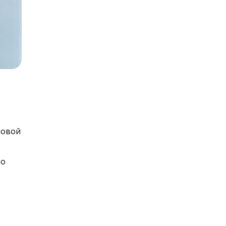
новой
но