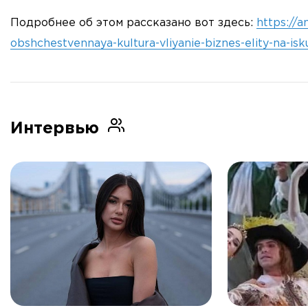
Подробнее об этом рассказано вот здесь:
https://a
obshchestvennaya-kultura-vliyanie-biznes-elity-na-isk
Интервью