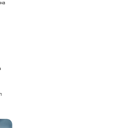
на
а
л