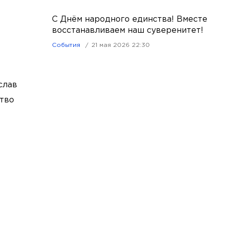
С Днём народного единства! Вместе
восстанавливаем наш суверенитет!
События
21 мая 2026 22:30
слав
ство