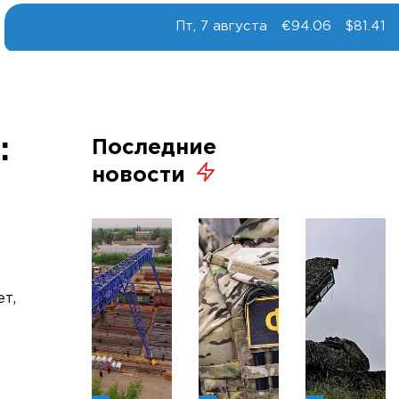
Пт, 7 августа
€94.06
$81.41
:
Последние
новости
т,