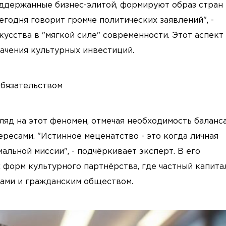
оддержанные бизнес-элитой, формируют образ стран 
годня говорит громче политических заявлений", -
кусства в "мягкой силе" современности. Этот аспект
ачения культурных инвестиций.
обязательством
яд на этот феномен, отмечая необходимость баланс
есами. "Истинное меценатство - это когда личная
альной миссии", - подчёркивает эксперт. В его
 форм культурного партнёрства, где частный капита
тами и гражданским обществом.