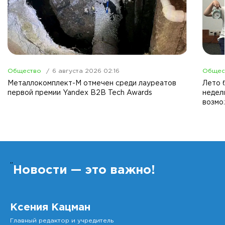
Общество
6 августа 2026 02:16
Общес
Металлокомплект-М отмечен среди лауреатов
Лето 
первой премии Yandex B2B Tech Awards
недел
возмо
”
Новости — это важно!
Ксения Кацман
Главный редактор и учредитель