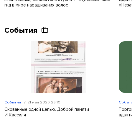
гид в мире наращивания волос
«Неза
События
События
21 мая 2026 23:10
Событ
Скованные одной цепью. Доброй памяти
Торго
И.Кассиля
адапт