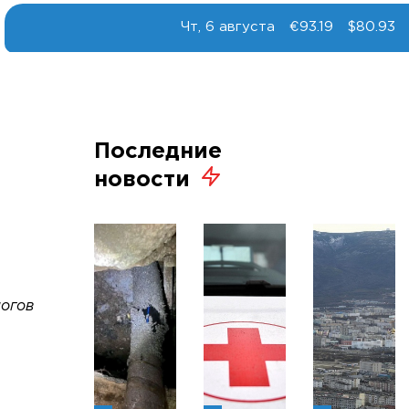
Чт, 6 августа
€93.19
$80.93
Последние
новости
логов