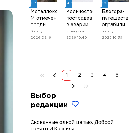
ОБЩЕСТВО
НОВОСТИ
НОВОСТИ
Металлокомплект-
Количество
Блогера-
М отмечен
пострадавших
путешестве
среди
в аварии с
ограбили
лауреатов
автобусом
в
6 августа
5 августа
5 августа
первой
в
Магадане
2026 02:16
2026 10:40
2026 10:39
премии
Хабаровском
Yandex
крае
B2B Tech
увеличилось
Awards
до пяти
1
2
3
4
5
Выбор
редакции
Скованные одной цепью. Доброй
памяти И.Кассиля