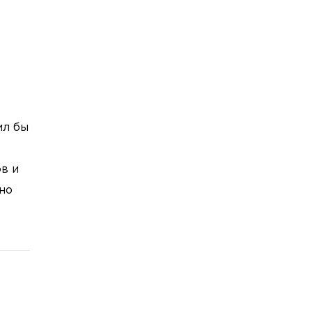
ил бы
в и
но