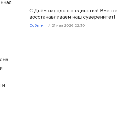
енная
С Днём народного единства! Вместе
восстанавливаем наш суверенитет!
События
21 мая 2026 22:30
тема
я
 и