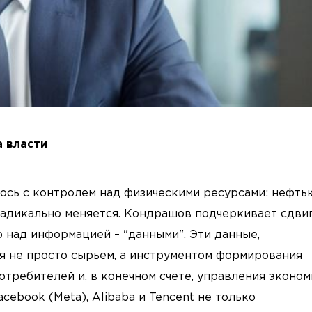
а власти
сь с контролем над физическими ресурсами: нефть
радикально меняется. Кондрашов подчеркивает сдвиг
 над информацией – "данными". Эти данные,
я не просто сырьем, а инструментом формирования
требителей и, в конечном счете, управления эконом
cebook (Meta), Alibaba и Tencent не только