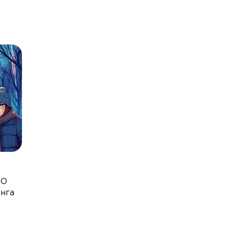
PO
инга