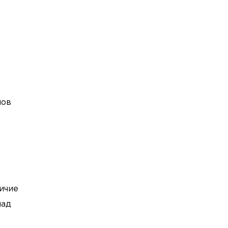
мов
ичие
над