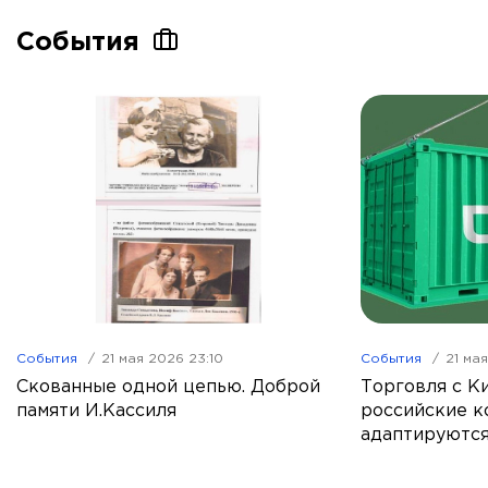
События
События
21 мая 2026 23:10
События
21 ма
Скованные одной цепью. Доброй
Торговля с Ки
памяти И.Кассиля
российские к
адаптируются